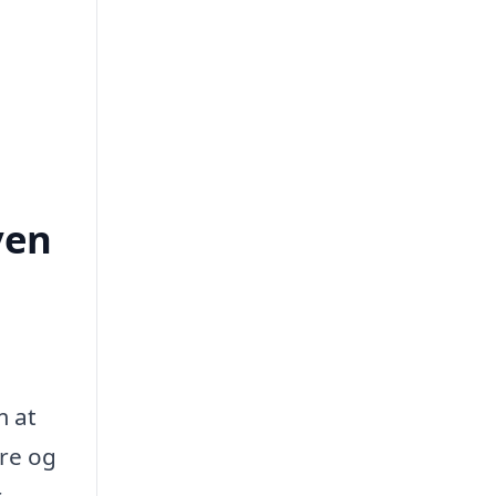
ven
m at
re og
r