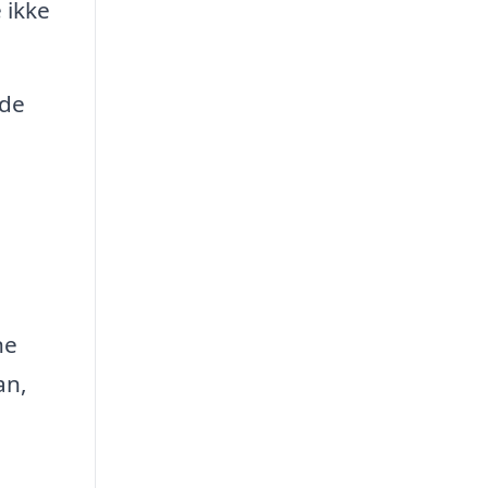
 ikke
åde
ne
an,