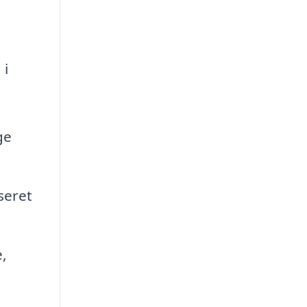
 i
ge
seret
,