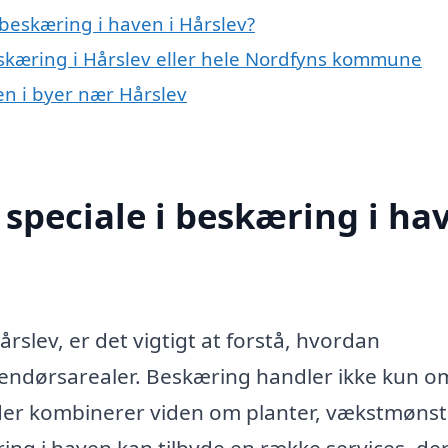
beskæring i haven i Hårslev?
eskæring i Hårslev eller hele Nordfyns kommune
en i byer nær Hårslev
speciale i beskæring i ha
slev, er det vigtigt at forstå, hvordan
endørsarealer. Beskæring handler ikke kun o
 der kombinerer viden om planter, vækstmønst
ring i haven kan tilbyde en række services, de