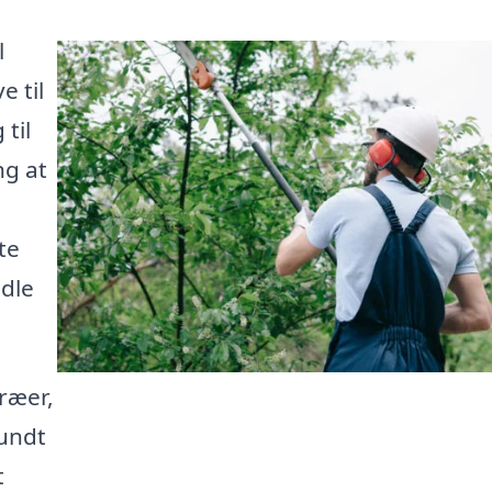
l
e til
til
ng at
te
ndle
ræer,
sundt
t