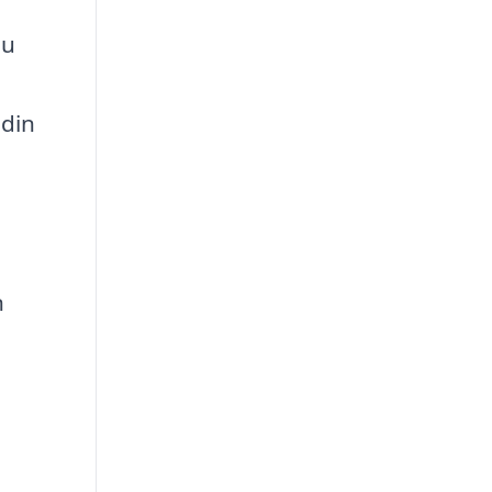
du
 din
n