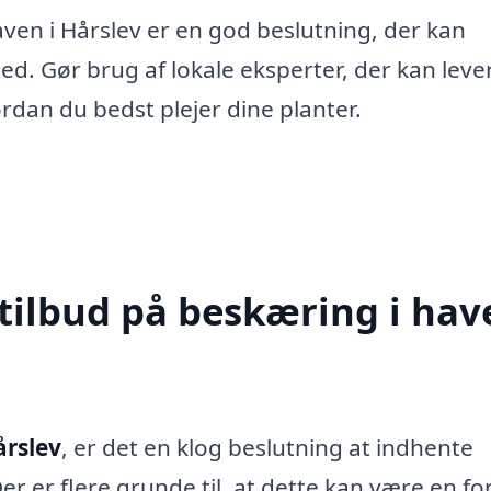
aven i Hårslev er en god beslutning, der kan
. Gør brug af lokale eksperter, der kan leve
rdan du bedst plejer dine planter.
tilbud på beskæring i hav
årslev
, er det en klog beslutning at indhente
Der er flere grunde til, at dette kan være en fo