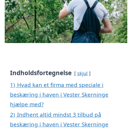
Indholdsfortegnelse
skjul
1)
Hvad kan et firma med speciale i
beskæring i haven i Vester Skerninge
hjælpe med?
2)
Indhent altid mindst 3 tilbud på
beskæring i haven i Vester Skerninge