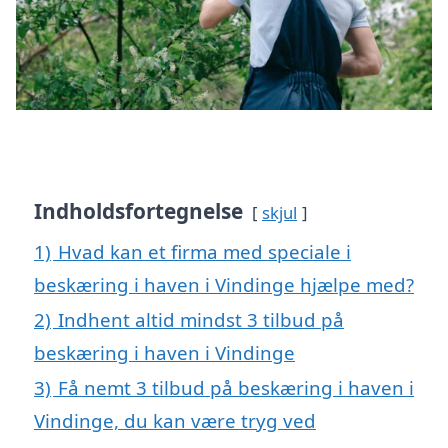
Indholdsfortegnelse
skjul
1)
Hvad kan et firma med speciale i
beskæring i haven i Vindinge hjælpe med?
2)
Indhent altid mindst 3 tilbud på
beskæring i haven i Vindinge
3)
Få nemt 3 tilbud på beskæring i haven i
Vindinge, du kan være tryg ved