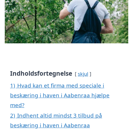
Indholdsfortegnelse
skjul
1)
Hvad kan et firma med speciale i
beskæring i haven i Aabenraa hjælpe
med?
2)
Indhent altid mindst 3 tilbud på
beskæring i haven i Aabenraa