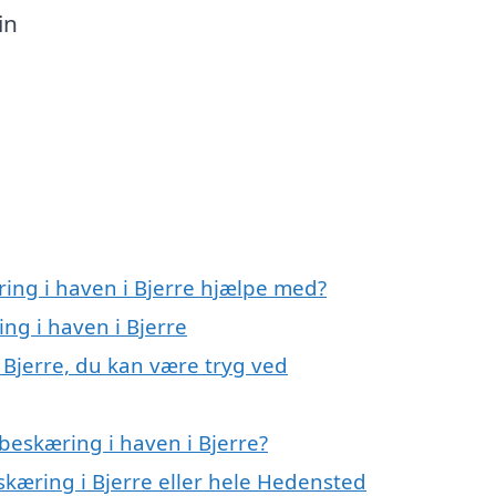
in
ring i haven i Bjerre hjælpe med?
ng i haven i Bjerre
 Bjerre, du kan være tryg ved
beskæring i haven i Bjerre?
skæring i Bjerre eller hele Hedensted