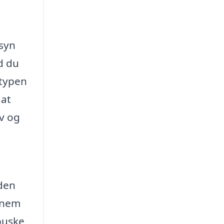
nsyn
ad du
 typen
 at
ov og
 den
ennem
buske,