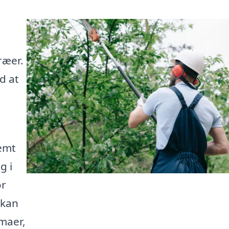
ræer.
d at
nemt
g i
or
 kan
rmaer,