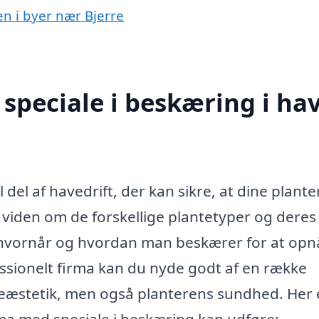
en i byer nær Bjerre
speciale i beskæring i ha
 del af havedrift, der kan sikre, at dine plante
 viden om de forskellige plantetyper og deres
, hvornår og hvordan man beskærer for at opn
essionelt firma kan du nyde godt af en række
aveæstetik, men også planterens sundhed. Her 
rma med speciale i beskæring kan udføre: