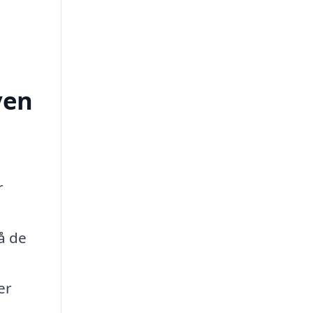
ven
r
å de
er