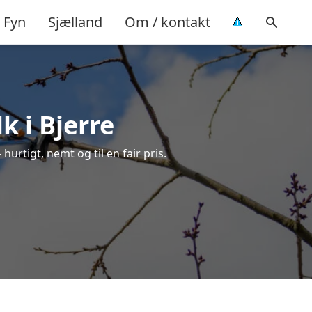
Fyn
Sjælland
Om / kontakt
k i Bjerre
hurtigt, nemt og til en fair pris.