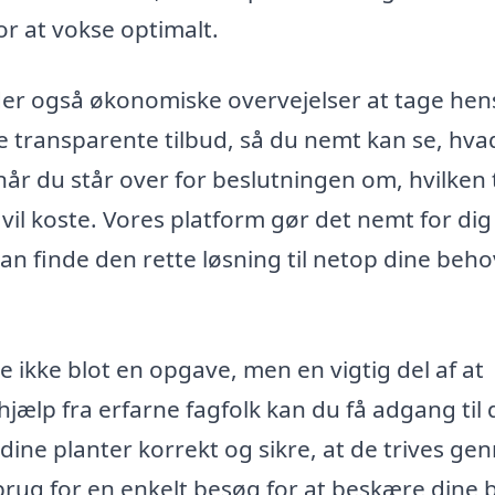
r at vokse optimalt.
der også økonomiske overvejelser at tage he
byde transparente tilbud, så du nemt kan se, hv
, når du står over for beslutningen om, hvilken
vil koste. Vores platform gør det nemt for dig
 kan finde den rette løsning til netop dine beh
e ikke blot en opgave, men en vigtig del af at
ælp fra erfarne fagfolk kan du få adgang til
 dine planter korrekt og sikre, at de trives g
brug for en enkelt besøg for at beskære dine 