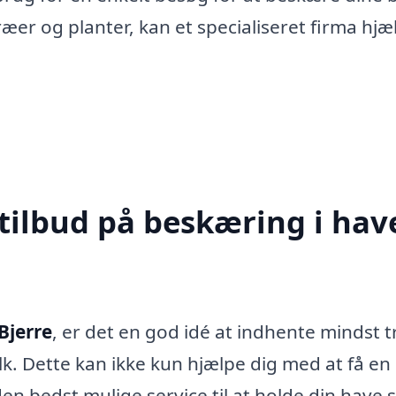
ræer og planter, kan et specialiseret firma hjæ
tilbud på beskæring i hav
Bjerre
, er det en god idé at indhente mindst t
olk. Dette kan ikke kun hjælpe dig med at få en
 den bedst mulige service til at holde din have