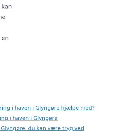
u kan
ne
 en
ring i haven i Glyngøre hjælpe med?
ing i haven i Glyngøre
i Glyngøre, du kan være tryg ved