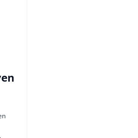
ven
en
n