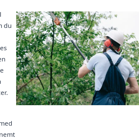
l
m du
ves
en
ve
n
er.
g med
 nemt