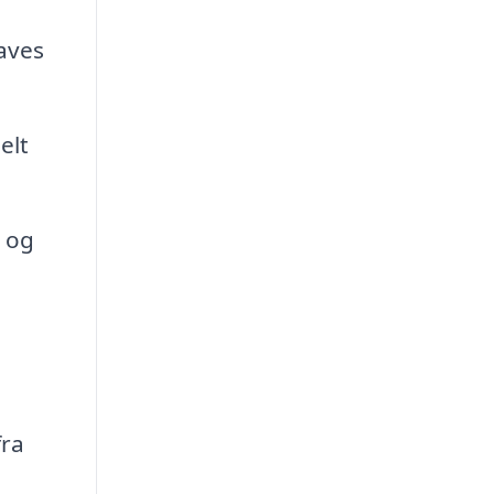
aves
elt
 og
fra
å