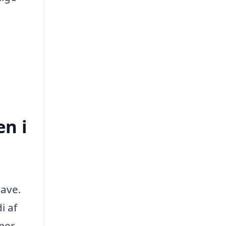
en i
gave.
i af
æer,