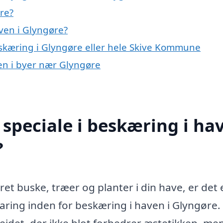
re?
ven i Glyngøre?
eskæring i Glyngøre eller hele Skive Kommune
ven i byer nær Glyngøre
speciale i beskæring i ha
?
et buske, træer og planter i din have, er det 
faring inden for beskæring i haven i Glyngøre.
ejdet, der ikke blot forbedrer æstetikken, me