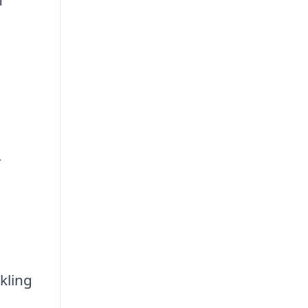
r
kling