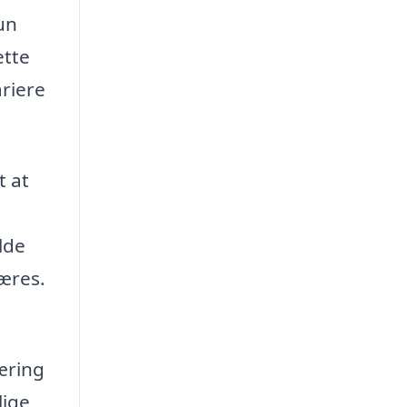
un
ette
ariere
t at
lde
kæres.
æring
lige