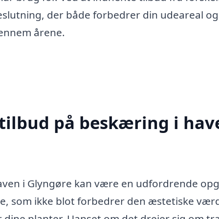
eslutning, der både forbedrer din udeareal og
 gennem årene.
tilbud på beskæring i hav
 haven i Glyngøre kan være en udfordrende op
je, som ikke blot forbedrer den æstetiske værd
 dine planter. Uanset om det drejer sig om tr