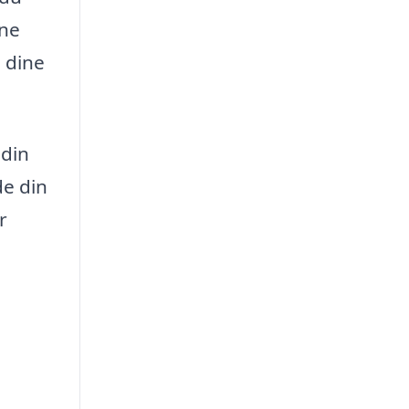
rne
å dine
 din
de din
r