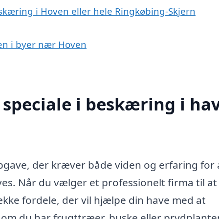
skæring i Hoven eller hele Ringkøbing-Skjern
ven i byer nær Hoven
speciale i beskæring i ha
pgave, der kræver både viden og erfaring for 
ves. Når du vælger et professionelt firma til at
kke fordele, der vil hjælpe din have med at
 om du har frugttræer, buske eller prydplanter