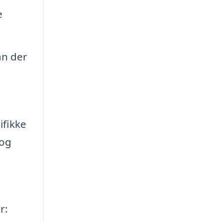
e
an der
ifikke
 og
r: