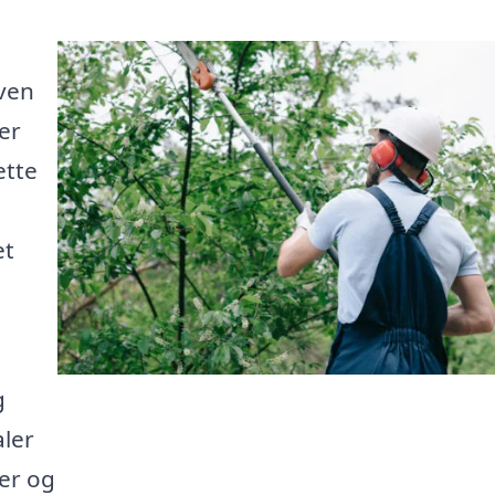
oven
er
ette
et
g
ler
ter og