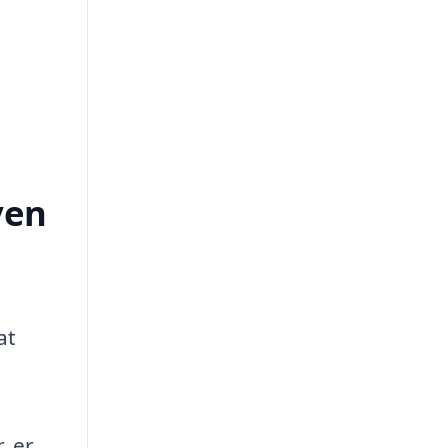
ven
at
, er