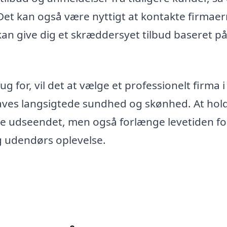
Det kan også være nyttigt at kontakte firmae
 kan give dig et skræddersyet tilbud baseret p
 for, vil det at vælge et professionelt firma i
aves langsigtede sundhed og skønhed. At hol
re udseendet, men også forlænge levetiden fo
g udendørs oplevelse.