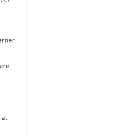
erner
ere
 at