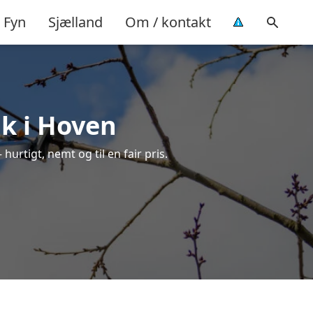
Fyn
Sjælland
Om / kontakt
lk i Hoven
hurtigt, nemt og til en fair pris.