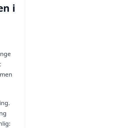
en i
ange
t
, men
ing.
ing
lig: