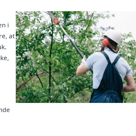
n i
re, at
uk.
ke,
inde