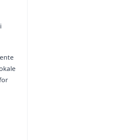
i
hente
lokale
for