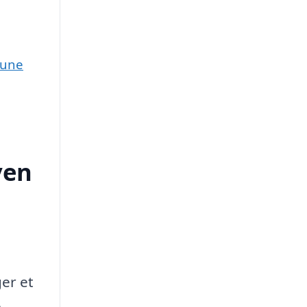
mune
ven
er et
e