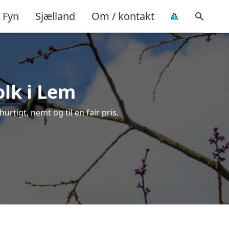
Fyn
Sjælland
Om / kontakt
olk i Lem
urtigt, nemt og til en fair pris.