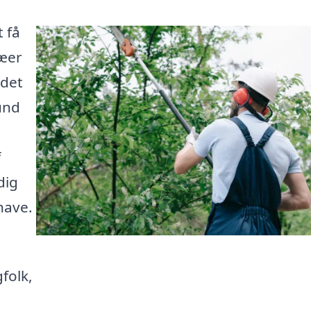
 få
ræer
 det
und
f
dig
have.
folk,