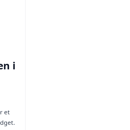
en i
r et
udget.