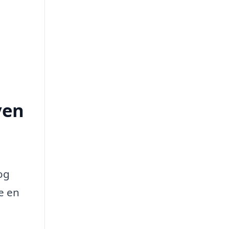
ven
og
e en