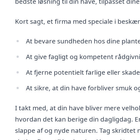
bedste løsning til din have, tilpasset di
Kort sagt, et firma med speciale i beskæ
At bevare sundheden hos dine planter
At give fagligt og kompetent rådgiv
At fjerne potentielt farlige eller skad
At sikre, at din have forbliver smuk 
I takt med, at din have bliver mere velhol
hvordan det kan berige din dagligdag. En 
slappe af og nyde naturen. Tag skridtet