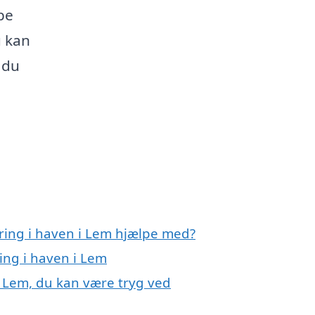
pe
u kan
 du
ring i haven i Lem hjælpe med?
ing i haven i Lem
i Lem, du kan være tryg ved