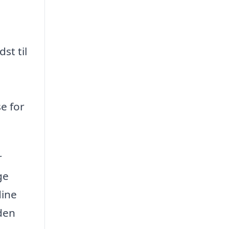
st til
e for
r
ge
dine
 den