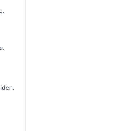
g.
e.
iden.