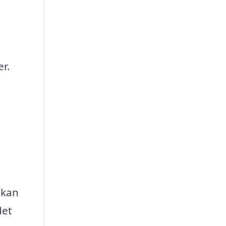
r.
 kan
det