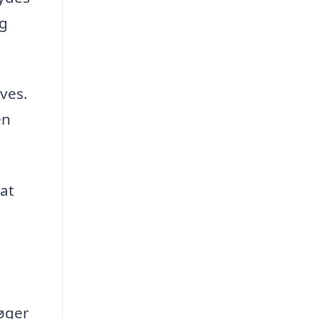
og
ives.
en
at
 øger