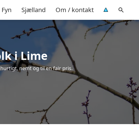
Fyn
Sjælland
Om / kontakt
lk i Lime
urtigt, nemt og til en fair pris.