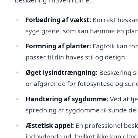
Forbedring af vækst:
Korrekt beskær
syge grene, som kan hæmme en plant
Formning af planter:
Fagfolk kan for
passer til din haves stil og design.
Øget lysindtrængning:
Beskæring sikr
er afgørende for fotosyntese og sun
Håndtering af sygdomme:
Ved at fj
spredning af sygdomme til sunde dele
Æstetisk appel:
En professionel beskæ
indbydende ud, hvilket ikke kun glæd