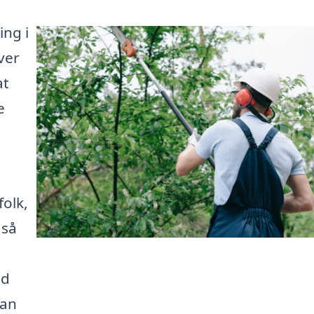
ing i
ver
at
e
olk,
 så
ed
kan