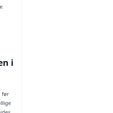
re
en i
 før
llige
bydes