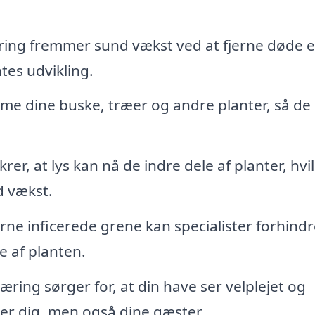
ing fremmer sund vækst ved at fjerne døde el
es udvikling.
me dine buske, træer og andre planter, så de
er, at lys kan nå de indre dele af planter, hvi
d vækst.
erne inficerede grene kan specialister forhindr
 af planten.
ring sørger for, at din have ser velplejet og
er dig, men også dine gæster.