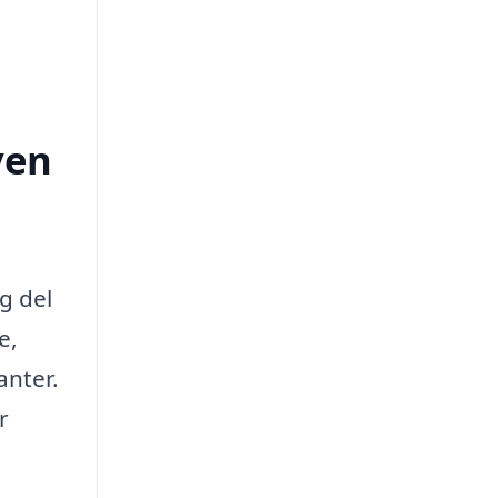
ven
g del
e,
anter.
r