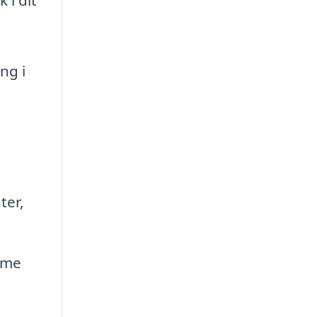
ng i
ter,
rme