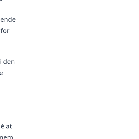
vende
rfor
 i den
re
dé at
ennem