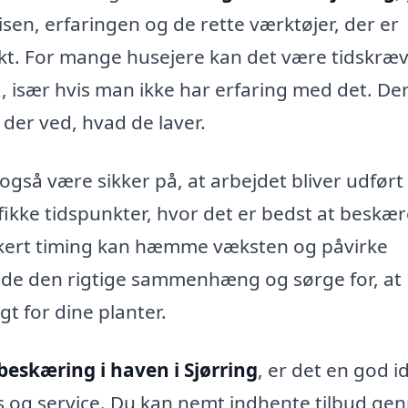
sen, erfaringen og de rette værktøjer, der er
ekt. For mange husejere kan det være tidskræ
g, især hvis man ikke har erfaring med det. De
 der ved, hvad de laver.
 også være sikker på, at arbejdet bliver udført
fikke tidspunkter, hvor det er bedst at beskæ
Forkert timing kan hæmme væksten og påvirke
kende den rigtige sammenhæng og sørge for, at
t for dine planter.
beskæring i haven i Sjørring
, er det en god i
pris og service. Du kan nemt indhente tilbud g