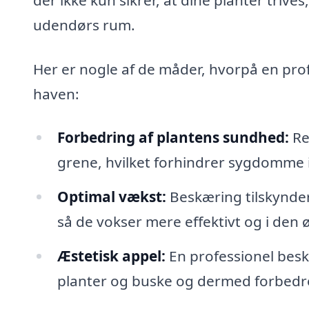
udendørs rum.
Her er nogle af de måder, hvorpå en pr
haven:
Forbedring af plantens sundhed:
Re
grene, hvilket forhindrer sygdomme i
Optimal vækst:
Beskæring tilskynder
så de vokser mere effektivt og i den 
Æstetisk appel:
En professionel bes
planter og buske og dermed forbedr