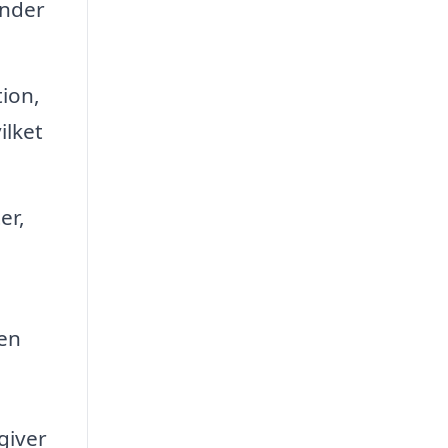
under
tion,
ilket
er,
den
 giver