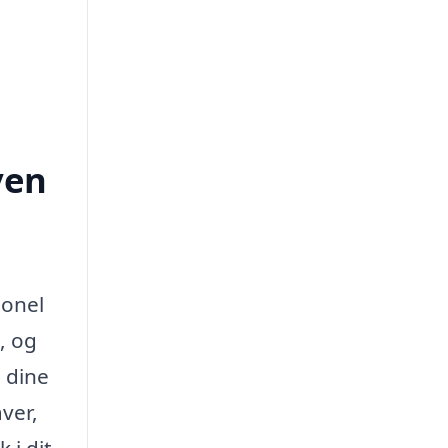
ven
ionel
, og
 dine
ver,
 i dit