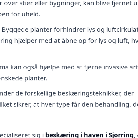
over stier eller bygninger, kan blive fjernet 
oen for uheld.
Byggede planter forhindrer lys og luftcirkula
ing hjælper med at åbne op for lys og luft, hv
rma kan også hjælpe med at fjerne invasive art
nskede planter.
nder de forskellige beskæringsteknikker, der
vilket sikrer, at hver type får den behandling, 
cialiseret sig i
beskæring i haven i Sjørring
,