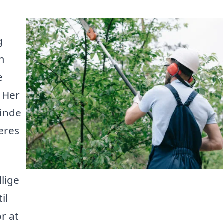
g
m
e
 Her
finde
eres
llige
il
r at