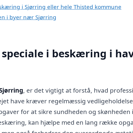
skæring i Sjørring eller hele Thisted kommune
en i byer nær Sjørring
speciale i beskæring i ha
Sjørring
, er det vigtigt at forstå, hvad profess
lejet have kræver regelmæssig vedligeholdelse
opgaver for at sikre sundheden og skønheden i
i beskæring, kan hjælpe med en lang række opga
es, men også forbedrer den overordnede æstetik