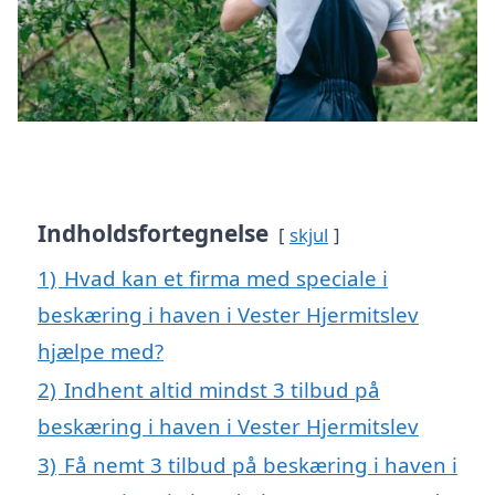
Indholdsfortegnelse
skjul
1)
Hvad kan et firma med speciale i
beskæring i haven i Vester Hjermitslev
hjælpe med?
2)
Indhent altid mindst 3 tilbud på
beskæring i haven i Vester Hjermitslev
3)
Få nemt 3 tilbud på beskæring i haven i