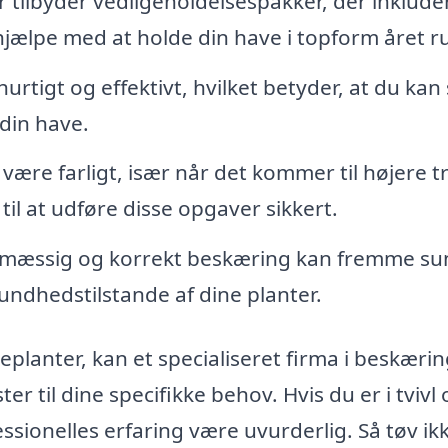
tilbyder vedligeholdelsespakker, der inklude
jælpe med at holde din have i topform året r
urtigt og effektivt, hvilket betyder, at du kan
din have.
ære farligt, især når det kommer til højere t
til at udføre disse opgaver sikkert.
mæssig og korrekt beskæring kan fremme su
ndhedstilstande af dine planter.
eplanter, kan et specialiseret firma i beskærin
r til dine specifikke behov. Hvis du er i tvivl
ssionelles erfaring være uvurderlig. Så tøv ik