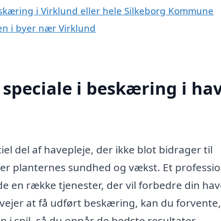
eskæring i Virklund eller hele Silkeborg Kommune
en i byer nær Virklund
speciale i beskæring i ha
el del af havepleje, der ikke blot bidrager til
er planternes sundhed og vækst. Et professio
de en række tjenester, der vil forbedre din ha
jer at få udført beskæring, kan du forvente,
 i spil, så du opnår de bedste resultater.