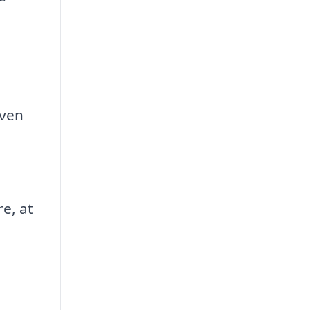
aven
re, at