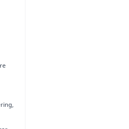
dre
ring,