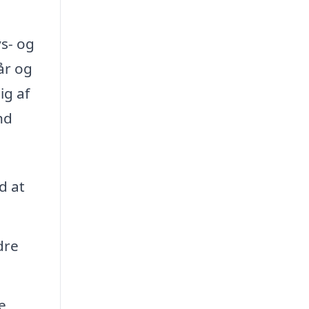
s- og
år og
ig af
nd
d at
dre
e