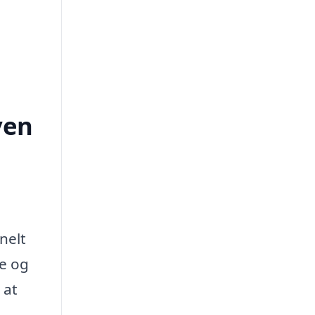
ven
nelt
ve og
 at