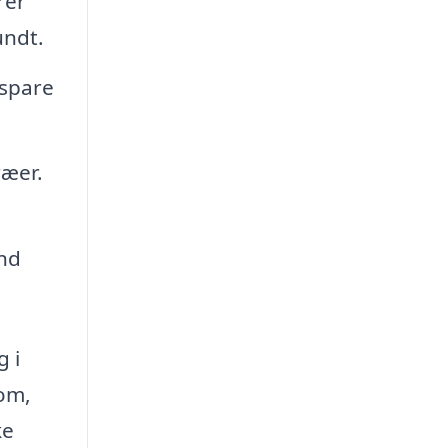
rer
undt.
 spare
ræer.
nd
g i
 om,
ke