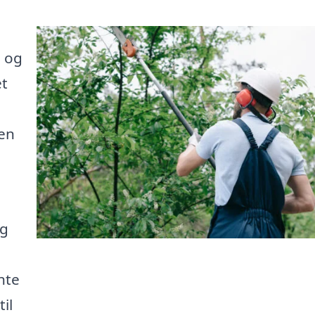
s og
et
 en
ig
nte
il