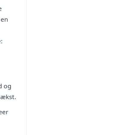
e
den
:
d og
vækst.
æer