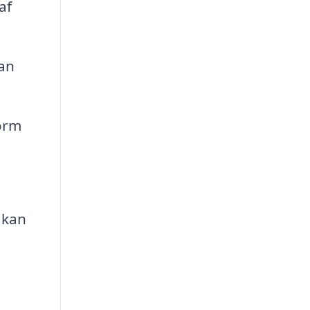
af
kan
orm
 kan