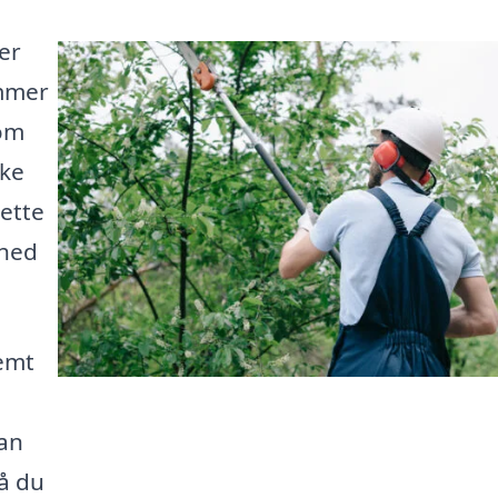
er
ommer
 om
ske
rette
dhed
nemt
kan
så du