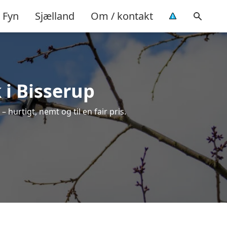
Fyn
Sjælland
Om / kontakt
 i Bisserup
 hurtigt, nemt og til en fair pris.