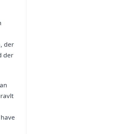
n
, der
d der
kan
ravlt
 have