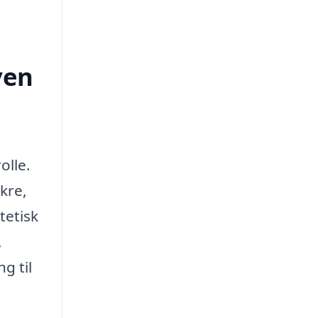
ven
olle.
kre,
tetisk
,
g til