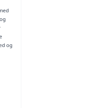
 med
 og
r
e
hed og