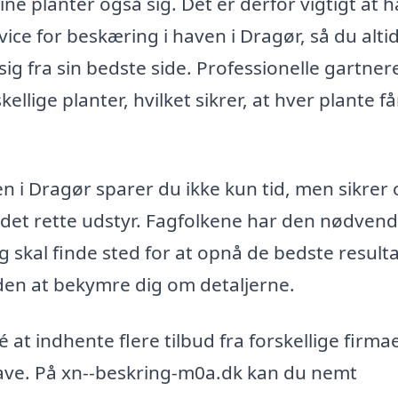
ine planter også sig. Det er derfor vigtigt at 
vice for beskæring i haven i Dragør, så du alti
ig fra sin bedste side. Professionelle gartner
llige planter, hvilket sikrer, at hver plante f
en i Dragør sparer du ikke kun tid, men sikrer 
 det rette udstyr. Fagfolkene har den nødven
skal finde sted for at opnå de bedste resulta
en at bekymre dig om detaljerne.
 at indhente flere tilbud fra forskellige firmae
 have. På xn--beskring-m0a.dk kan du nemt