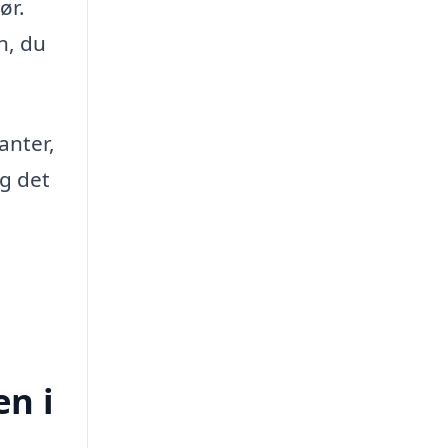
ør.
n, du
anter,
ag det
en i