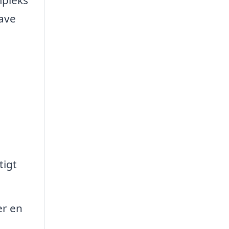
have
tigt
r en