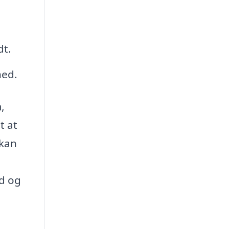
dt.
hed.
,
t at
 kan
nd og