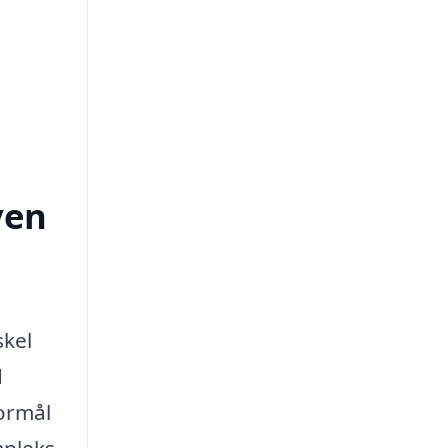
ven
skel
d
formål
mpleks