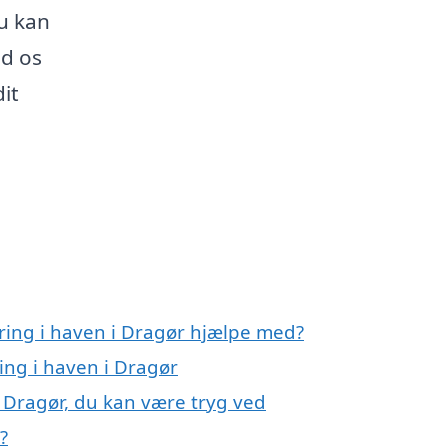
du kan
ad os
it
ring i haven i Dragør hjælpe med?
ing i haven i Dragør
 Dragør, du kan være tryg ved
?