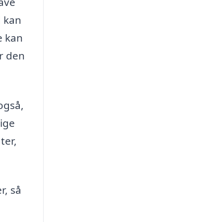
have
d kan
e kan
år den
også,
dige
ter,
r, så