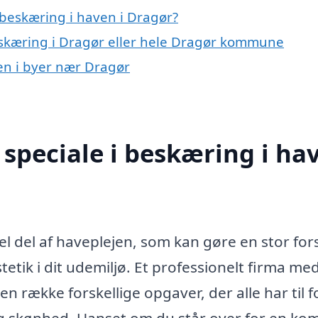
beskæring i haven i Dragør?
eskæring i Dragør eller hele Dragør kommune
ven i byer nær Dragør
speciale i beskæring i ha
el del af haveplejen, som kan gøre en stor for
tik i dit udemiljø. Et professionelt firma me
n række forskellige opgaver, der alle har til 
g skønhed. Uanset om du står over for en ko