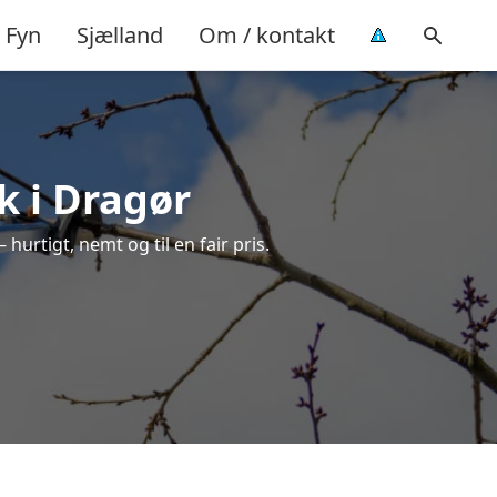
Fyn
Sjælland
Om / kontakt
k i Dragør
hurtigt, nemt og til en fair pris.