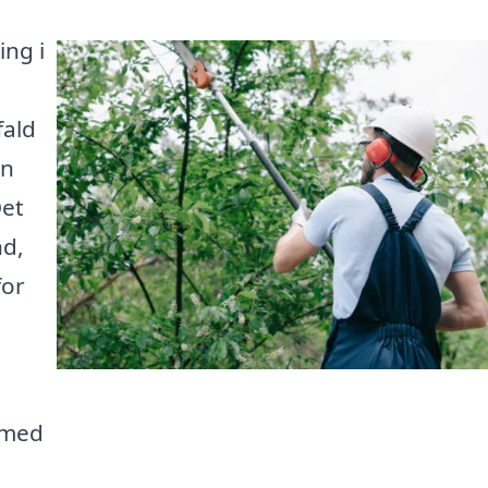
ing i
fald
in
Det
nd,
for
g med