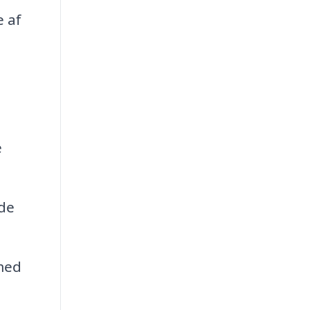
e af
e
 de
med