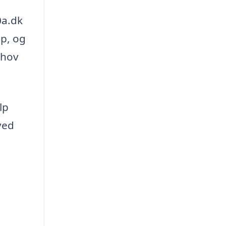
0a.dk
up, og
ehov
lp
ved