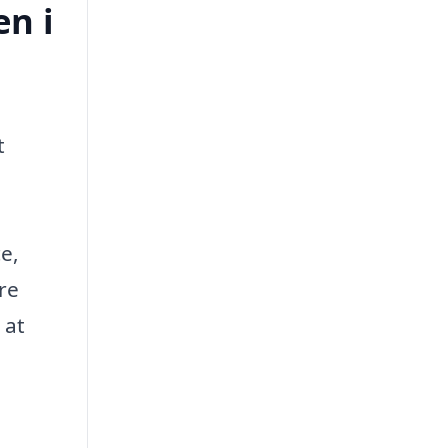
en i
t
e,
re
 at