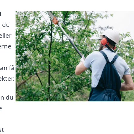
l
m du
eller
erne
kan få
ekter.
an du
e
at