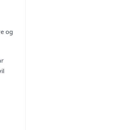
re og
ar
il