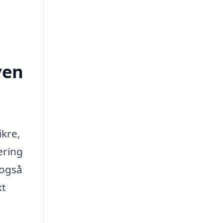
ven
ikre,
æring
 også
kt