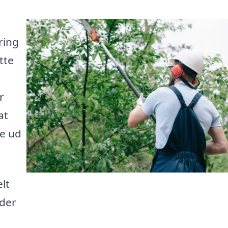
ring
tte
r
at
ke ud
lt
 der