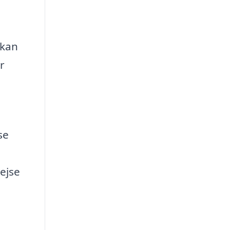
 kan
r
se
rejse