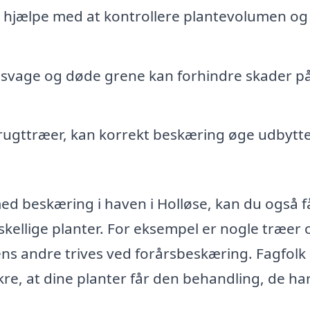
hjælpe med at kontrollere plantevolumen og
f svage og døde grene kan forhindre skader p
rugttræer, kan korrekt beskæring øge udbytt
med beskæring i haven i Holløse, kan du også f
kellige planter. For eksempel er nogle træer 
ns andre trives ved forårsbeskæring. Fagfolk
kre, at dine planter får den behandling, de ha