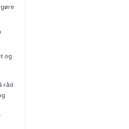
 gøre
å
et og
å råd
og
r