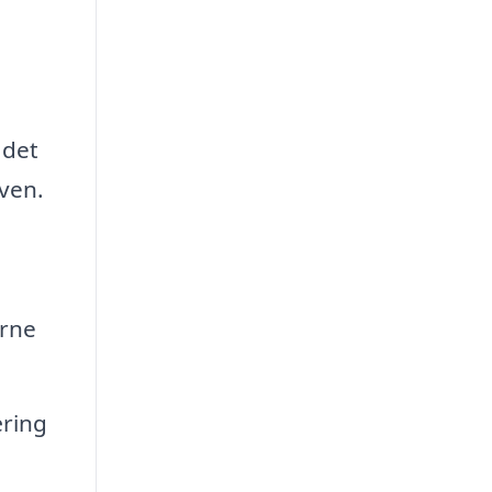
 det
aven.
erne
æring