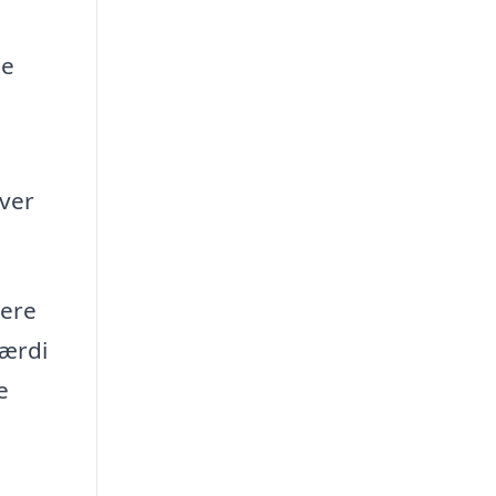
te
iver
lere
værdi
e