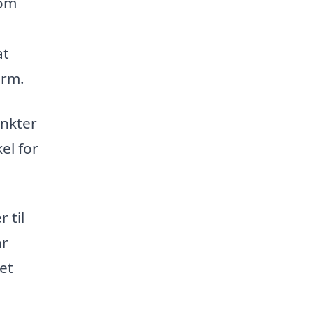
 om
at
orm.
unkter
el for
 til
år
et