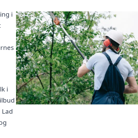
ing i
t
ernes
k i
ilbud
. Lad
 og