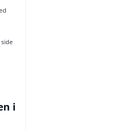
med
 side
en i