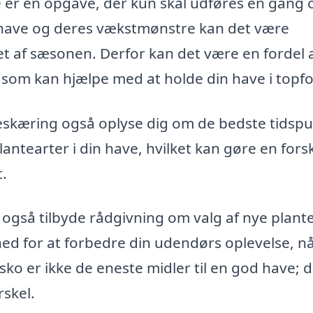
ke er en opgave, der kun skal udføres én gang
in have og deres vækstmønstre kan det være
et af sæsonen. Derfor kan det være en fordel 
, som kan hjælpe med at holde din have i topf
eskæring også oplyse dig om de bedste tidsp
plantearter i din have, hvilket kan gøre en forsk
.
gså tilbyde rådgivning om valg af nye planter
ed for at forbedre din udendørs oplevelse, n
o er ikke de eneste midler til en god have; d
rskel.