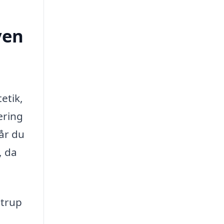
ven
etik,
æring
Når du
, da
strup