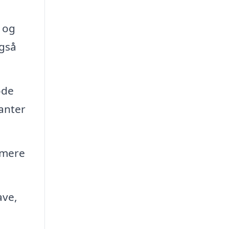
 og
også
øde
anter
 mere
ave,