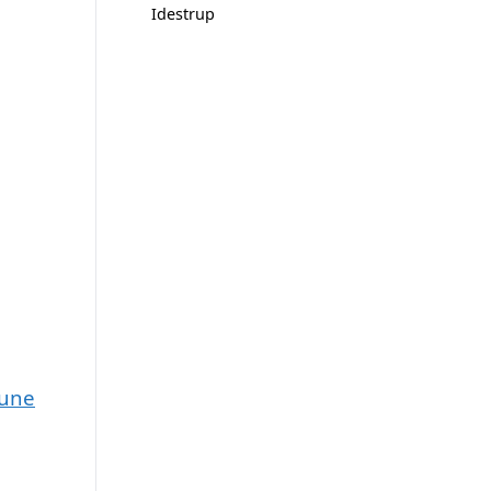
Idestrup
mune