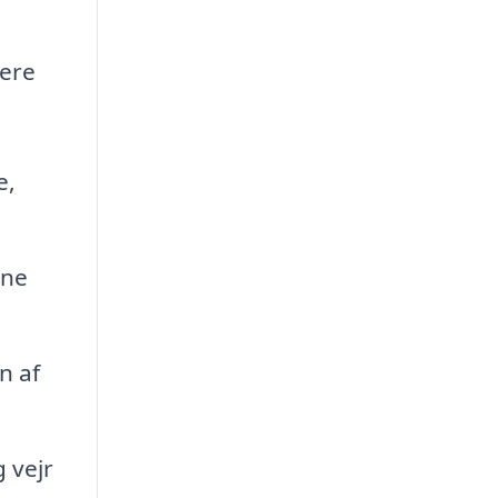
tere
e,
ine
n af
 vejr