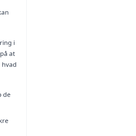
kan
ring i
 på at
, hvad
p de
kre