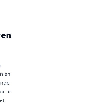
ven
n
an en
ende
or at
et