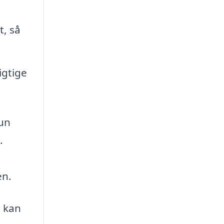
, så
igtige
kun
.
en.
, kan