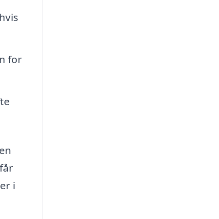
hvis
n for
fte
gen
får
er i