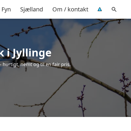
Fyn
Sjælland
Om / kontakt
 i Jyllinge
 hurtigt, nemt og til en fair pris.