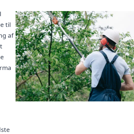
l
 til
ng af
t
ne
firma
dste