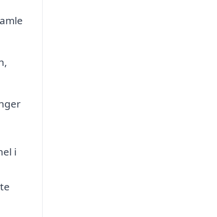
gamle
n,
inger
el i
nte