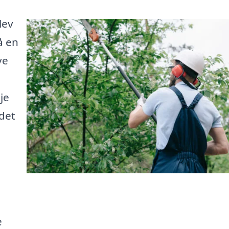
lev
å en
ve
je
 det
e