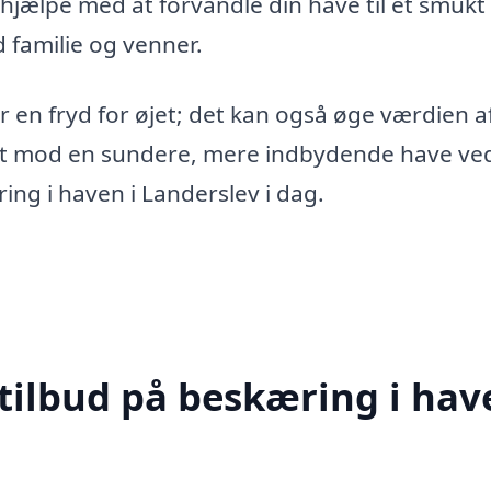
 hjælpe med at forvandle din have til et smukt
d familie og venner.
er en fryd for øjet; det kan også øge værdien a
tet mod en sundere, mere indbydende have ved
ring i haven i Landerslev i dag.
tilbud på beskæring i hav