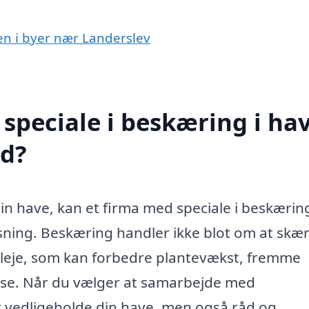
ven i byer nær Landerslev
speciale i beskæring i ha
ed?
in have, kan et firma med speciale i beskæring
sning. Beskæring handler ikke blot om at skæ
epleje, som kan forbedre plantevækst, fremme
se. Når du vælger at samarbejde med
 at vedligeholde din have, men også råd og