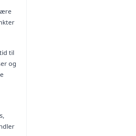
være
nkter
id til
ser og
le
s,
ndler