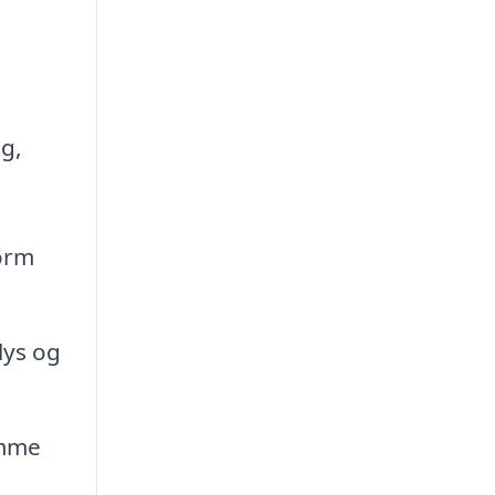
g,
form
lys og
omme