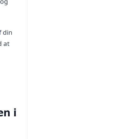
 og
f din
 at
en i