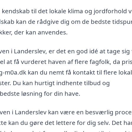
kendskab til det lokale klima og jordforhold 
dskab kan de rådgive dig om de bedste tidspu
kker, der kan anvendes.
en i Landerslev, er det en god idé at tage sig t
l at få vurderet haven af flere fagfolk, da pri
-m0a.dk kan du nemt få kontakt til flere loka
ter. Du kan hurtigt indhente tilbud og
edste løsning for din have.
haven i Landerslev kan være en besværlig proce
e kan du gøre det lettere for dig selv. Det ha