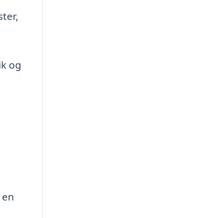
ter,
ik og
 en