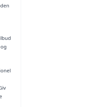
 den
a
ilbud
g og
ionel
Giv
e