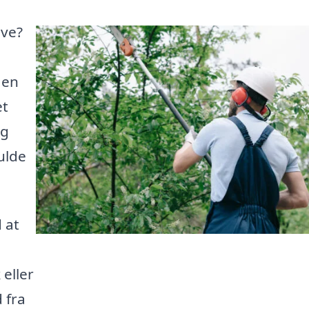
ave?
 en
et
og
ulde
 at
 eller
 fra