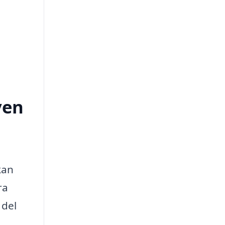
ven
kan
ra
 del