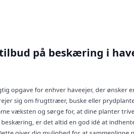
tilbud på beskæring i hav
igtig opgave for enhver haveejer, der ønsker e
ejer sig om frugttræer, buske eller prydplante
e væksten og sørge for, at dine planter trive
l beskæring, er det altid en god idé at indhent
. Dette giver dig mulighed for at sammenligne p