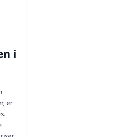
en i
n
r, er
s.
e
riser,