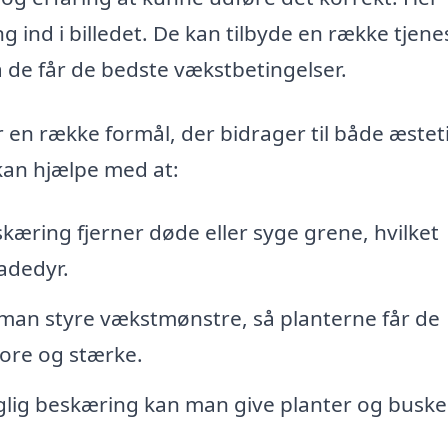
ind i billedet. De kan tilbyde en række tjenes
å de får de bedste vækstbetingelser.
 en række formål, der bidrager til både æstet
kan hjælpe med at:
æring fjerner døde eller syge grene, hvilket
adedyr.
man styre vækstmønstre, så planterne får de
tore og stærke.
ig beskæring kan man give planter og buske