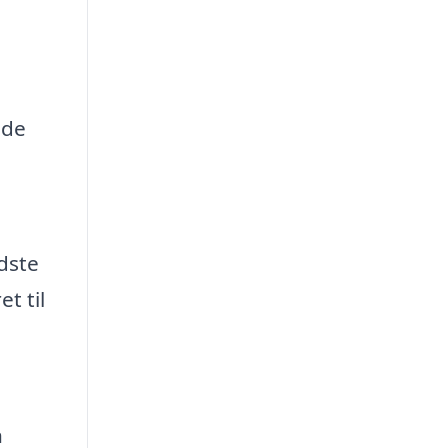
 de
edste
t til
n