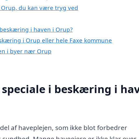
i Orup, du kan være tryg ved
beskæring i haven i Orup?
eskæring i Orup eller hele Faxe kommune
ven i byer nær Orup
speciale i beskæring i ha
 del af haveplejen, som ikke blot forbedrer
 sundhed. Mange haveejere er ikke klar over,