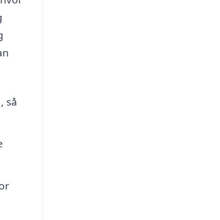
g
g
an
, så
e
or