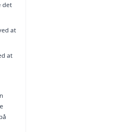
e det
ved at
ed at
an
de
 på