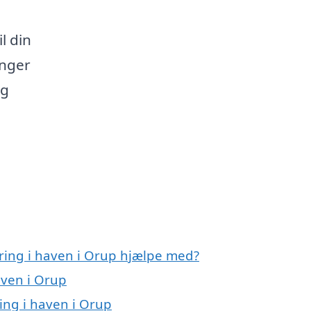
l din
inger
og
ring i haven i Orup hjælpe med?
aven i Orup
ing i haven i Orup