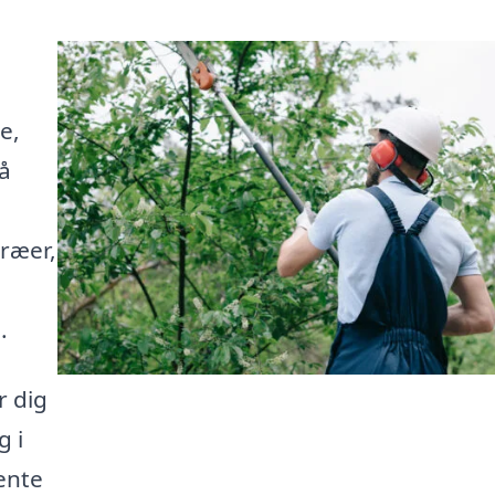
e,
å
træer,
.
r dig
g i
ente