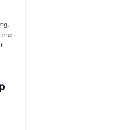
ing,
e, men
t
up