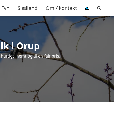
Fyn
Sjælland
Om / kontakt
lk i Orup
urtigt, nemt og til en fair pris.