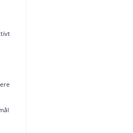
tivt
mere
emål