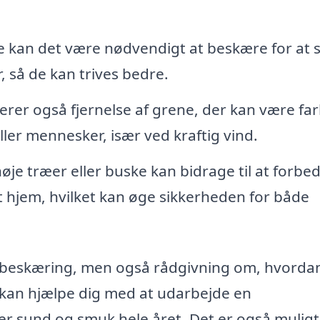
e kan det være nødvendigt at beskære for at 
r, så de kan trives bedre.
rer også fjernelse af grene, der kan være far
ler mennesker, især ved kraftig vind.
je træer eller buske kan bidrage til at forbe
t hjem, hvilket kan øge sikkerheden for både
un beskæring, men også rådgivning om, hvorda
e kan hjælpe dig med at udarbejde en
er sund og smuk hele året. Det er også muligt