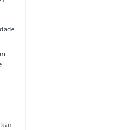
 døde
an
e
e kan