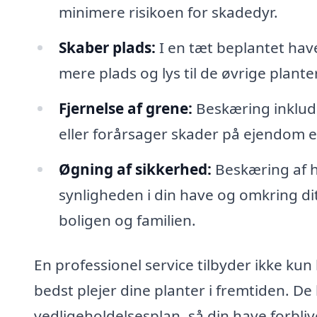
minimere risikoen for skadedyr.
Skaber plads:
I en tæt beplantet hav
mere plads og lys til de øvrige plante
Fjernelse af grene:
Beskæring inklude
eller forårsager skader på ejendom el
Øgning af sikkerhed:
Beskæring af hø
synligheden i din have og omkring di
boligen og familien.
En professionel service tilbyder ikke k
bedst plejer dine planter i fremtiden. D
vedligeholdelsesplan, så din have forbliv