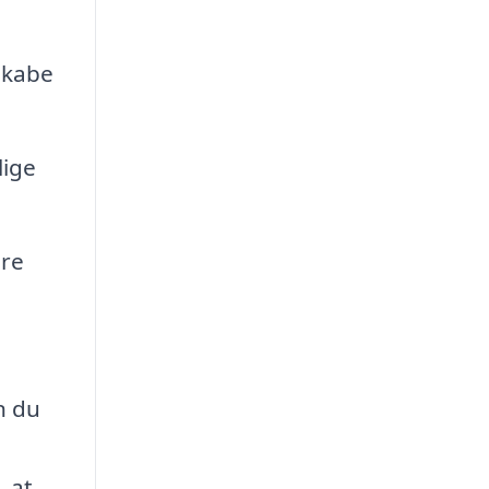
skabe
lige
dre
n du
, at