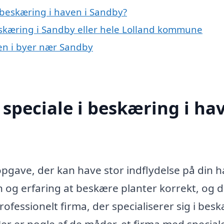
beskæring i haven i Sandby?
eskæring i Sandby eller hele Lolland kommune
ven i byer nær Sandby
speciale i beskæring i ha
opgave, der kan have stor indflydelse på din 
og erfaring at beskære planter korrekt, og d
ofessionelt firma, der specialiserer sig i bes
r er nogle af de måder, et firma med speciale