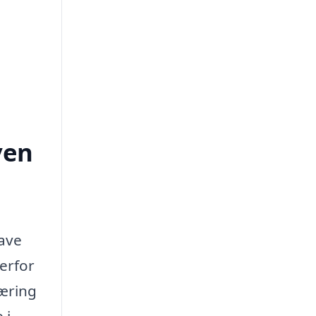
ven
have
erfor
kæring
 i