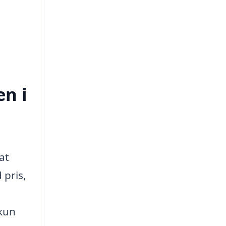
en i
at
 pris,
 kun