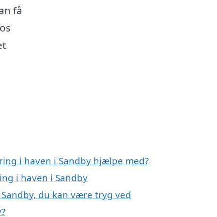
an få
 os
et
ring i haven i Sandby hjælpe med?
ing i haven i Sandby
i Sandby, du kan være tryg ved
y?