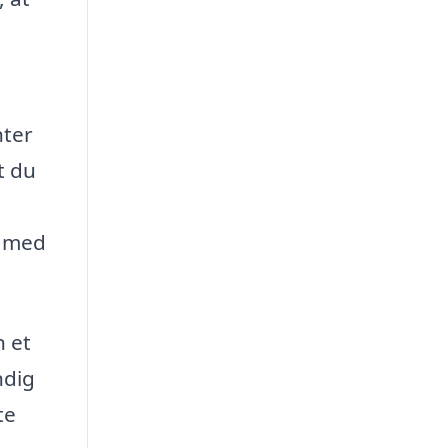
nter
t du
g med
n et
ndig
te