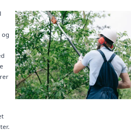
l
n
e og
ed
ge
trer
et
ter.