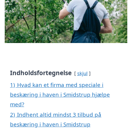
Indholdsfortegnelse
skjul
1)
Hvad kan et firma med speciale i
beskæring i haven i Smidstrup hjælpe
med?
2)
Indhent altid mindst 3 tilbud på
beskæring i haven i Smidstrup