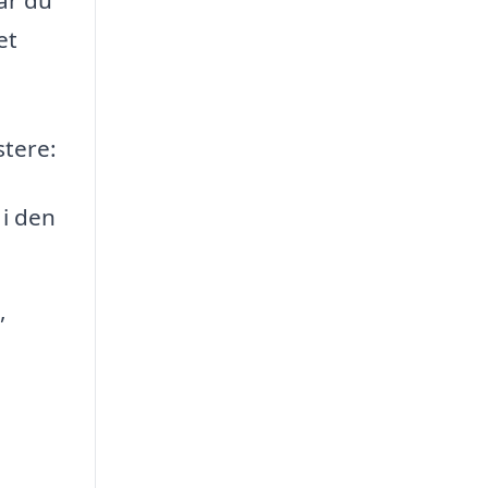
et
stere:
 i den
,