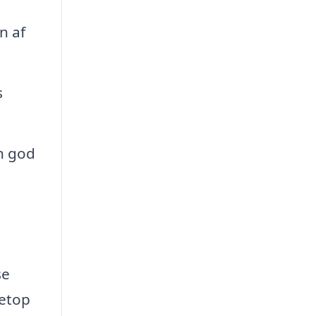
n af
s
en god
se
netop