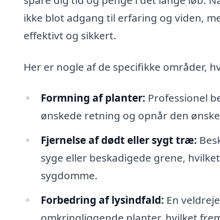
ikke blot adgang til erfaring og viden, m
effektivt og sikkert.
Her er nogle af de specifikke områder, h
Formning af planter:
Professionel be
ønskede retning og opnår den ønsked
Fjernelse af dødt eller sygt træ:
Besk
syge eller beskadigede grene, hvilke
sygdomme.
Forbedring af lysindfald:
En veldrejet
omkringliggende planter, hvilket fr