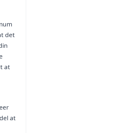
nimum
at det
din
e
t at
ræer
del at
e