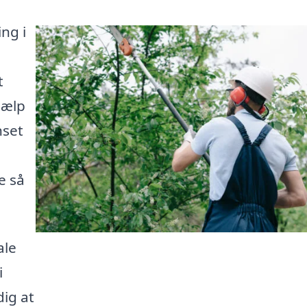
ng i
t
jælp
nset
e så
ale
i
dig at