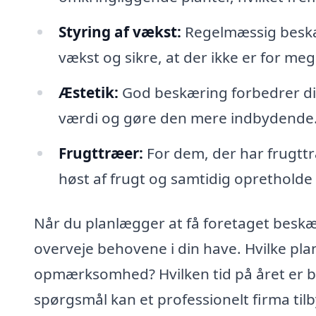
Styring af vækst:
Regelmæssig beskæ
vækst og sikre, at der ikke er for me
Æstetik:
God beskæring forbedrer din
værdi og gøre den mere indbydende
Frugttræer:
For dem, der har frugttræ
høst af frugt og samtidig oprethold
Når du planlægger at få foretaget beskær
overveje behovene i din have. Hvilke plan
opmærksomhed? Hvilken tid på året er b
spørgsmål kan et professionelt firma til