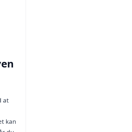
ven
d at
et kan
år du