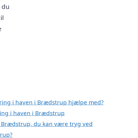
å du
il
e
ring i haven i Brædstrup hjælpe med?
ing i haven i Brædstrup
i Brædstrup, du kan være tryg ved
trup?