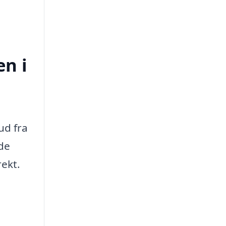
en i
ud fra
nde
rekt.