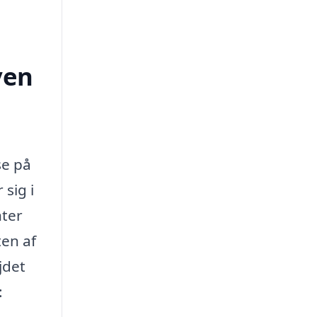
ven
se på
sig i
nter
en af
jdet
: