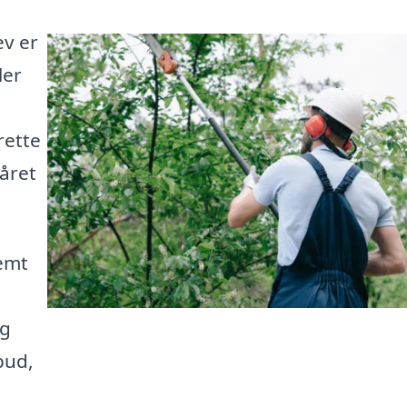
ev er
ler
rette
 året
nemt
ig
bud,