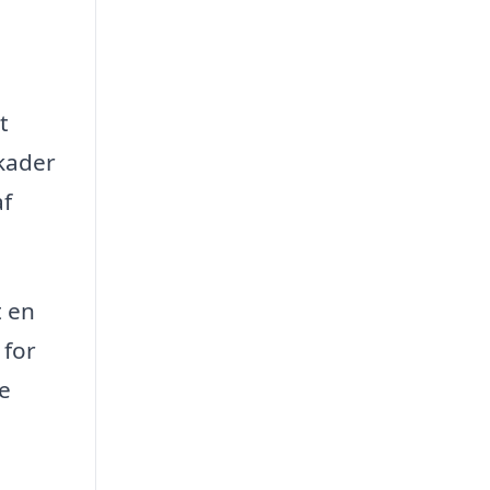
t
skader
af
t en
 for
re