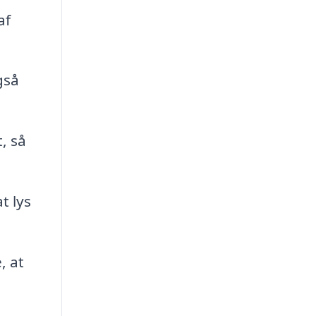
af
gså
, så
t lys
, at