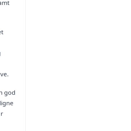
samt
et
g
ave.
en god
ligne
ar