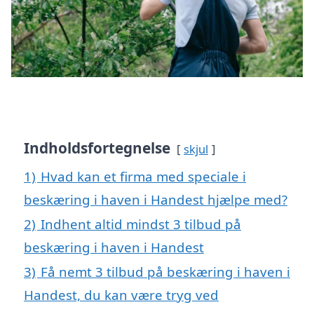
Indholdsfortegnelse
skjul
1)
Hvad kan et firma med speciale i
beskæring i haven i Handest hjælpe med?
2)
Indhent altid mindst 3 tilbud på
beskæring i haven i Handest
3)
Få nemt 3 tilbud på beskæring i haven i
Handest, du kan være tryg ved