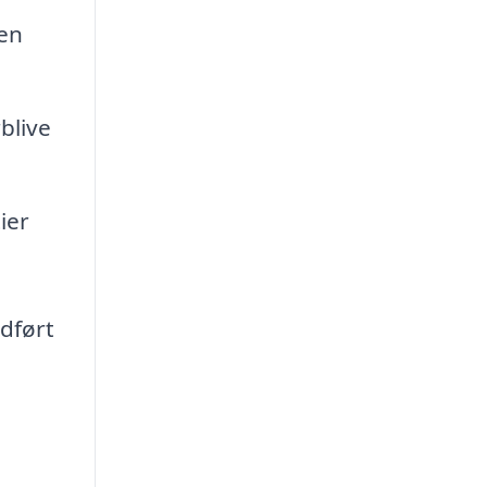
 en
blive
ier
udført