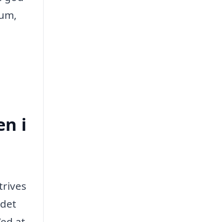
rum,
en i
trives
 det
Ved at