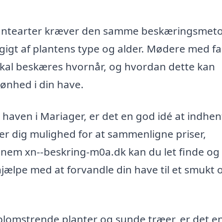
 plantearter kræver den samme beskæringsmet
ngigt af plantens type og alder. Mødere med fa
r skal beskæres hvornår, og hvordan dette kan
ønhed i din have.
i haven i Mariager, er det en god idé at indhen
ver dig mulighed for at sammenligne priser,
ennem xn--beskring-m0a.dk kan du let finde og
t hjælpe med at forvandle din have til et smukt 
blomstrende planter og sunde træer, er det e