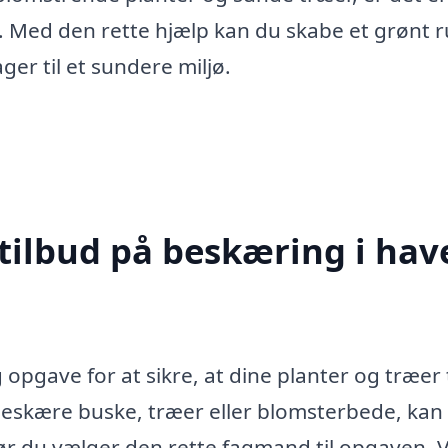
g. Med den rette hjælp kan du skabe et grønt 
er til et sundere miljø.
tilbud på beskæring i hav
 opgave for at sikre, at dine planter og træer 
beskære buske, træer eller blomsterbede, kan
 før du vælger den rette fagmand til opgaven. 