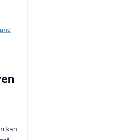
mune
ven
in kan
også