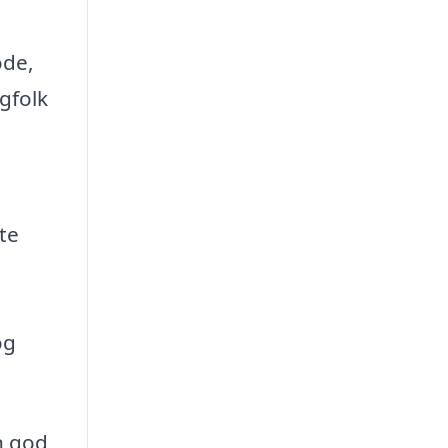
ode,
gfolk
te
og
n god