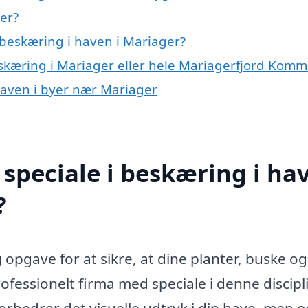
er?
beskæring i haven i Mariager?
eskæring i Mariager eller hele Mariagerfjord Kom
 haven i byer nær Mariager
speciale i beskæring i ha
?
 opgave for at sikre, at dine planter, buske og
rofessionelt firma med speciale i denne discipl
forbedrer det visuelle udtryk i din have, men 