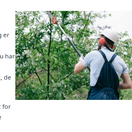
g er
du har
, de
 for
e