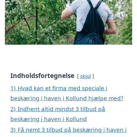
Indholdsfortegnelse
skjul
1)
Hvad kan et firma med speciale i
beskæring i haven i Kollund hjælpe med?
2)
Indhent altid mindst 3 tilbud på
beskæring i haven i Kollund
3)
Få nemt 3 tilbud på beskæring i haven i