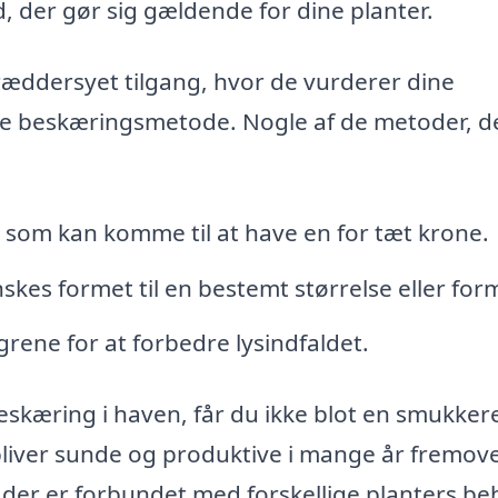
, der gør sig gældende for dine planter.
ræddersyet tilgang, hvor de vurderer dine
te beskæringsmetode. Nogle af de metoder, d
, som kan komme til at have en for tæt krone.
nskes formet til en bestemt størrelse eller for
rene for at forbedre lysindfaldet.
 beskæring i haven, får du ikke blot en smukker
rbliver sunde og produktive i mange år fremove
 der er forbundet med forskellige planters be