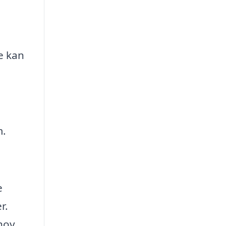
e kan
m.
e
r.
hov,