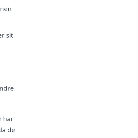
onen
r sit
indre
m har
 da de