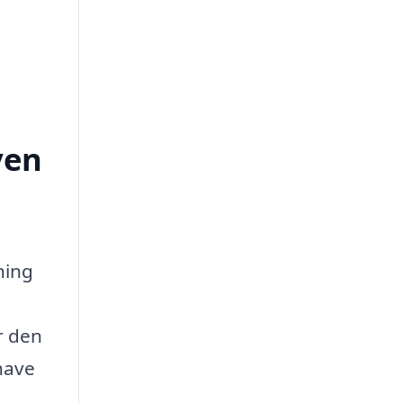
ven
ning
r den
 have