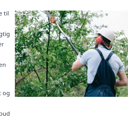
 til
gtig
er
den
t og
lbud