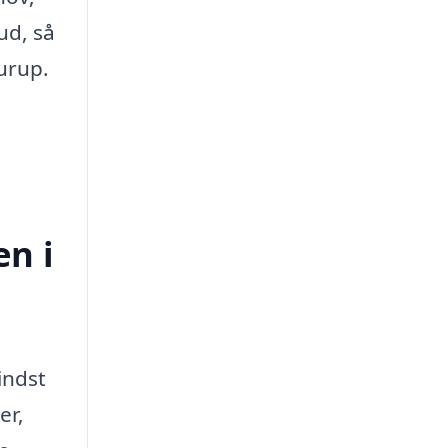
ud, så
Hurup.
en i
indst
er,