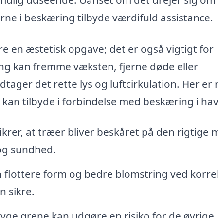
rne i beskæring tilbyde værdifuld assistance.
are en æstetisk opgave; det er også vigtigt for
ng kan fremme væksten, fjerne døde eller
ager det rette lys og luftcirkulation. Her er 
Ry kan tilbyde i forbindelse med beskæring i ha
ikrer, at træer bliver beskåret på den rigtige 
 og sundhed.
 flottere form og bedre blomstring ved korre
n sikre.
yge grene kan udgøre en risiko for de øvrige