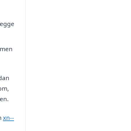
 begge
, men
rdan
 om,
den.
em
xn--