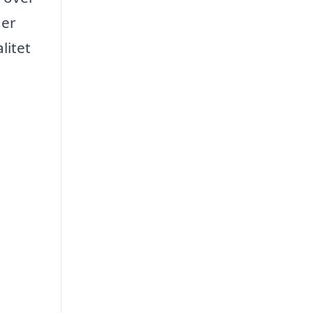
 er
litet