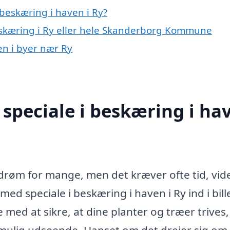
beskæring i haven i Ry?
eskæring i Ry eller hele Skanderborg Kommune
en i byer nær Ry
speciale i beskæring i ha
 drøm for mange, men det kræver ofte tid, vid
ed speciale i beskæring i haven i Ry ind i bill
med at sikre, at dine planter og træer trives,
 mulig udseende. Uanset om det drejer sig om