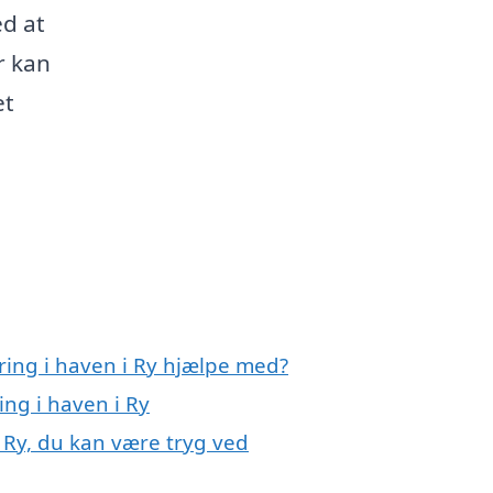
d at
r kan
et
ring i haven i Ry hjælpe med?
ing i haven i Ry
 Ry, du kan være tryg ved