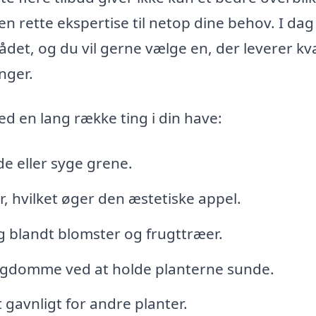
en rette ekspertise til netop dine behov. I dag
et, og du vil gerne vælge en, der leverer kva
inger.
d en lang række ting i din have:
e eller syge grene.
, hvilket øger den æstetiske appel.
g blandt blomster og frugttræer.
sygdomme ved at holde planterne sunde.
t gavnligt for andre planter.