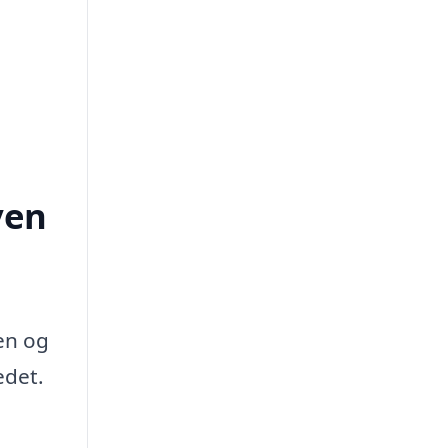
ven
en og
edet.