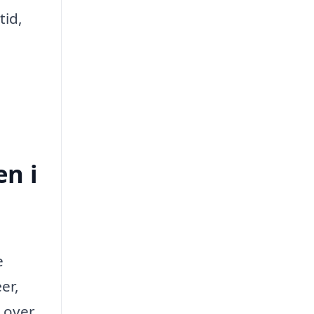
tid,
en i
e
er,
k over