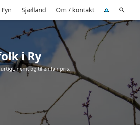
Fyn
Sjælland
Om / kontakt
olk i Ry
rtigt, nemt og til en fair pris.