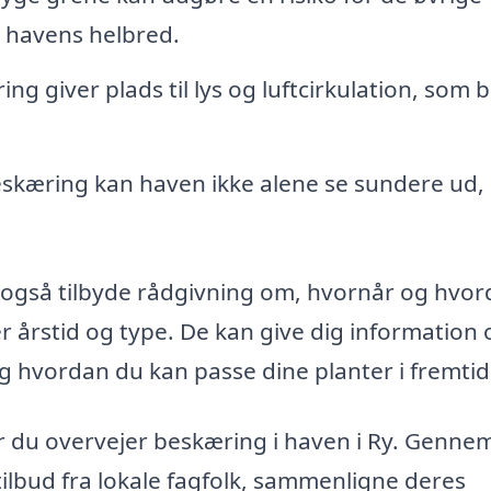
e havens helbred.
ng giver plads til lys og luftcirkulation, som
skæring kan haven ikke alene se sundere ud
.
an også tilbyde rådgivning om, hvornår og hvo
ter årstid og type. De kan give dig information
og hvordan du kan passe dine planter i fremti
når du overvejer beskæring i haven i Ry. Genn
lbud fra lokale fagfolk, sammenligne deres