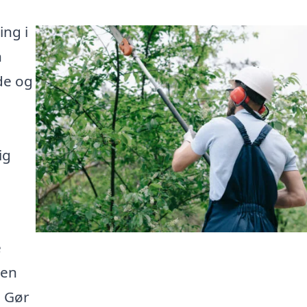
ing i
n
de og
ig
e
den
. Gør