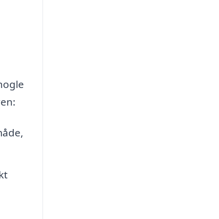
nogle
ven:
måde,
kt