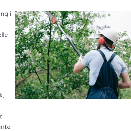
ng i
t
lle
k,
r,
ente