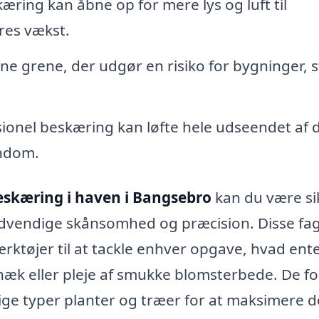
æring kan åbne op for mere lys og luft til
eres vækst.
rne grene, der udgør en risiko for bygninger, s
ionel beskæring kan løfte hele udseendet af 
endom.
eskæring i haven i Bangsebro
kan du være si
ødvendige skånsomhed og præcision. Disse fag
rktøjer til at tackle enhver opgave, hvad ent
 hæk eller pleje af smukke blomsterbede. De fo
ige typer planter og træer for at maksimere 