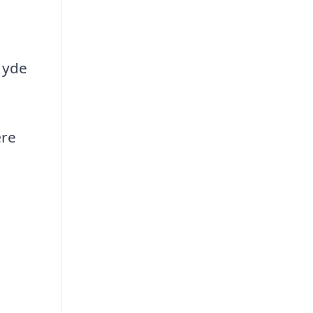
 yde
ære