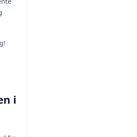
ente
g
g!
en i