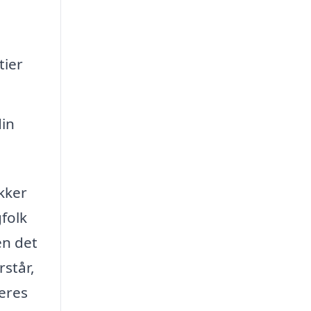
tier
din
kker
folk
en det
rstår,
deres