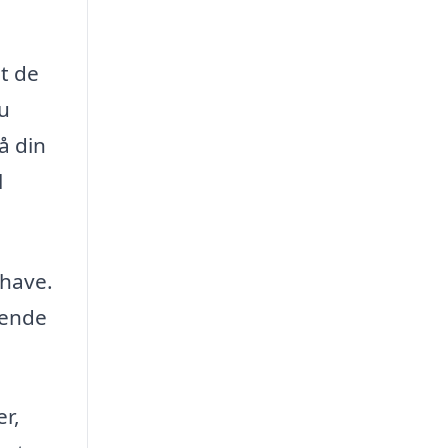
at de
du
å din
l
 have.
rende
er,