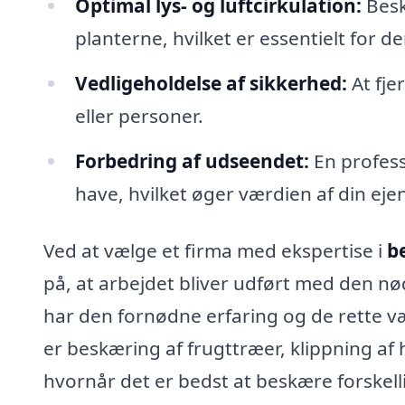
Optimal lys- og luftcirkulation:
Besk
planterne, hvilket er essentielt for d
Vedligeholdelse af sikkerhed:
At fje
eller personer.
Forbedring af udseendet:
En profess
have, hvilket øger værdien af din ej
Ved at vælge et firma med ekspertise i
b
på, at arbejdet bliver udført med den n
har den fornødne erfaring og de rette væ
er beskæring af frugttræer, klippning af
hvornår det er bedst at beskære forskell