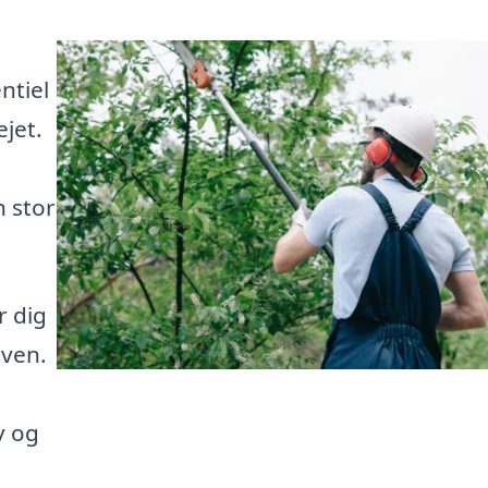
ntiel
jet.
 stor
r dig
aven.
v og