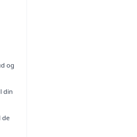
ud og
l din
l de