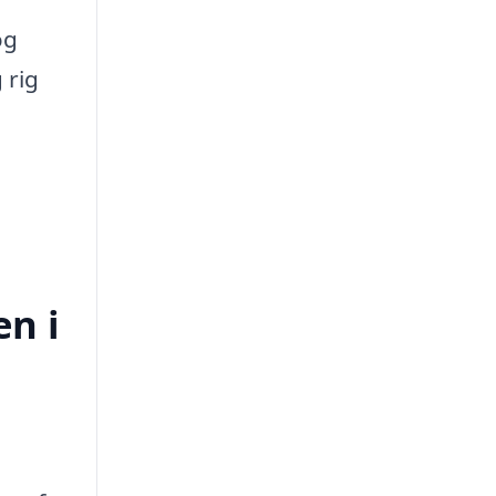
og
 rig
en i