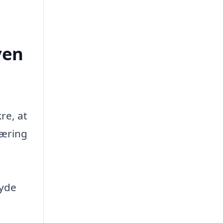
ven
re, at
kæring
byde