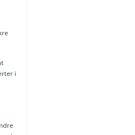
kre
at
rter i
andre