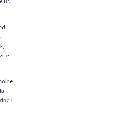
de ud
god
n
k,
vice
holde
du
ing i