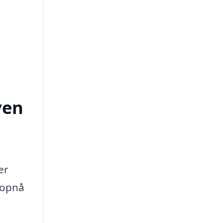
ven
er
 opnå