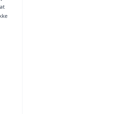
at
ikke
e