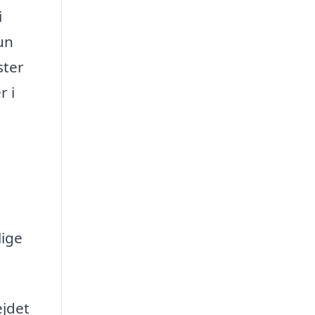
i
un
ster
r i
lige
ejdet