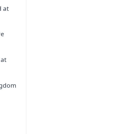
 at
re
 at
ygdom