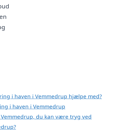
lbud
den
og
æring i haven i Vemmedrup hjælpe med?
ring i haven i Vemmedrup
 i Vemmedrup, du kan være tryg ved
edrup?