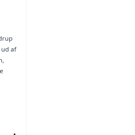
edrup
 ud af
n,
re