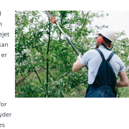
l
n
ejet
kan
 er
for
byder
es