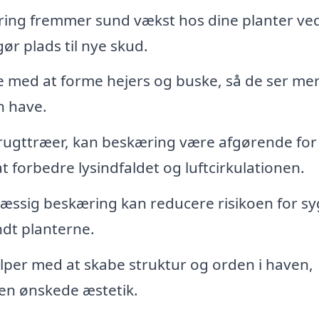
ing fremmer sund vækst hos dine planter ved
gør plads til nye skud.
 med at forme hejers og buske, så de ser me
n have.
rugttræer, kan beskæring være afgørende for
 forbedre lysindfaldet og luftcirkulationen.
ssig beskæring kan reducere risikoen for s
ndt planterne.
per med at skabe struktur og orden i haven,
den ønskede æstetik.