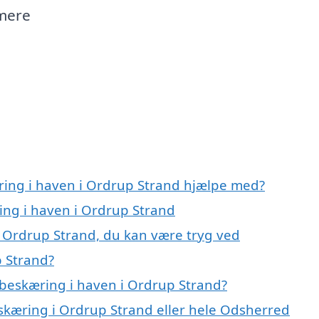
mere
ring i haven i Ordrup Strand hjælpe med?
ing i haven i Ordrup Strand
i Ordrup Strand, du kan være tryg ved
p Strand?
beskæring i haven i Ordrup Strand?
eskæring i Ordrup Strand eller hele Odsherred