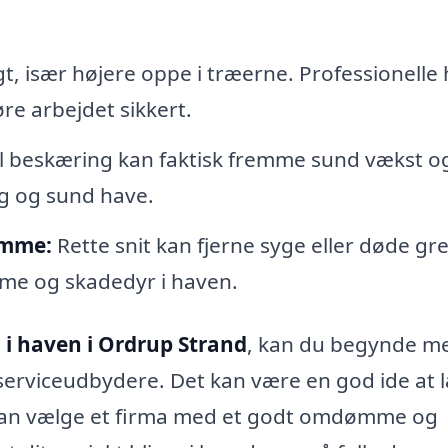
t, især højere oppe i træerne. Professionelle 
øre arbejdet sikkert.
l beskæring kan faktisk fremme sund vækst o
ig og sund have.
omme:
Rette snit kan fjerne syge eller døde gr
mme og skadedyr i haven.
i haven i Ordrup Strand
, kan du begynde m
e serviceudbydere. Det kan være en god ide at 
 kan vælge et firma med et godt omdømme og