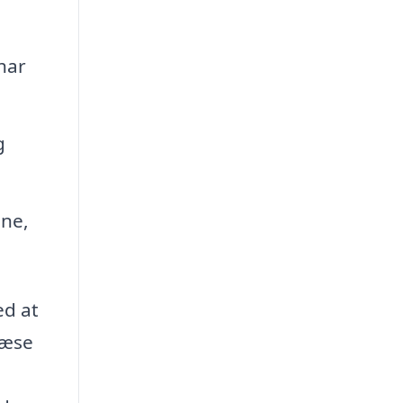
har
g
ene,
ed at
læse