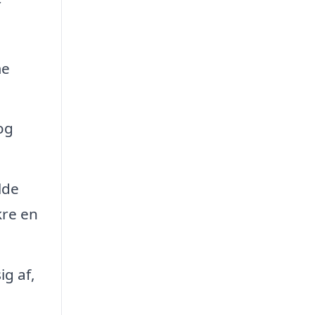
me
og
lde
kre en
ig af,