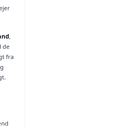
ejer
and
,
l de
gt fra
ng
gt.
end