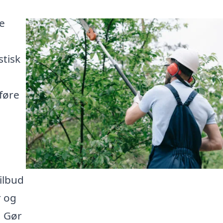
e
stisk
føre
ilbud
r og
. Gør