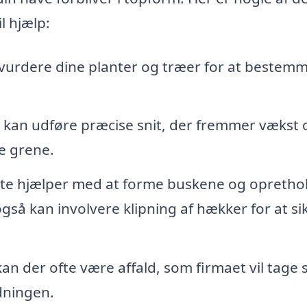
l hjælp:
vurdere dine planter og træer for at bestem
kan udføre præcise snit, der fremmer vækst 
ge grene.
te hjælper med at forme buskene og opretho
også kan involvere klipning af hækker for at si
n der ofte være affald, som firmaet vil tage s
dningen.