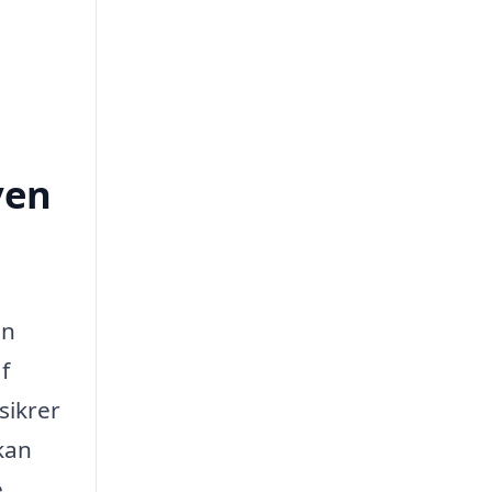
ven
en
f
sikrer
kan
e